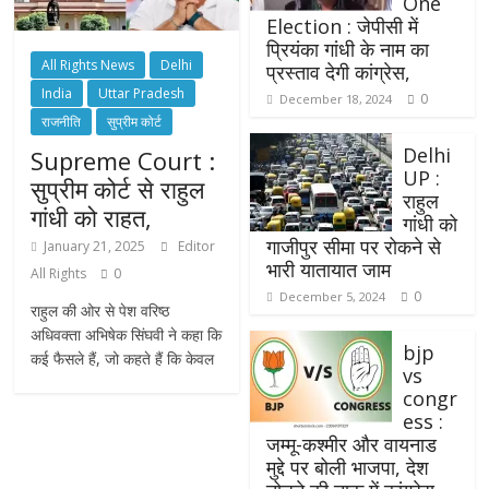
One
Election : जेपीसी में
प्रियंका गांधी के नाम का
All Rights News
Delhi
प्रस्ताव देगी कांग्रेस,
India
Uttar Pradesh
0
December 18, 2024
राजनीति
सुप्रीम कोर्ट
Delhi
Supreme Court :
UP :
सुप्रीम कोर्ट से राहुल
राहुल
गांधी को राहत,
गांधी को
गाजीपुर सीमा पर रोकने से
January 21, 2025
Editor
भारी यातायात जाम
All Rights
0
0
December 5, 2024
राहुल की ओर से पेश वरिष्ठ
अधिवक्ता अभिषेक सिंघवी ने कहा कि
bjp
कई फैसले हैं, जो कहते हैं कि केवल
vs
congr
ess :
जम्मू-कश्मीर और वायनाड
मुद्दे पर बोली भाजपा, देश