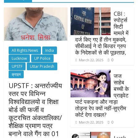
CBI :
स्पोर्ट्स
सिटी
मामले में
दर्ज किए गए हैं तीन मुकदमे,
सीबीआई ने दो बिल्डर ग्रुप
All Rights News
India
के निदेशकों से की पूछताछ,
Lucknow
UP Police
0
March 22, 2025
UPSTF
Uttar Pradesh
क्राइम
जज
साहेब
UPSTF : अन्तर्राज्यीय
बच्ची के
स्तर पर विभिन्न
प्राइवेट
विश्वविद्यालयो व शिक्षा
पार्ट पकड़ना और नाड़ा
तोड़ना रेप क्यों नहीं-सुप्रीम
बोर्ड की फर्जी व
कोर्ट देगा दखल?
कूटरचित अंकतालिका/
0
March 22, 2025
शैक्षिक प्रमाण पत्र
बनाने वाले गैंग का 01