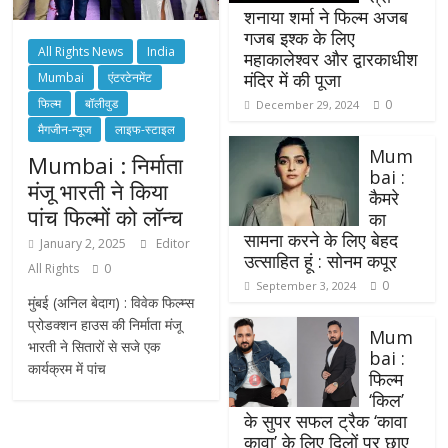
शनाया शर्मा ने फिल्म अजब
गजब इश्क के लिए
All Rights News
India
महाकालेश्वर और द्वारकाधीश
मंदिर में की पूजा
Mumbai
एंटरटेनमेंट
फिल्म
बॉलीवुड
0
December 29, 2024
मैगजीन-न्यूज
लाइफ-स्टाइल
Mum
Mumbai : निर्माता
bai :
मंजू भारती ने किया
कैमरे
पांच फिल्मों को लॉन्च
का
सामना करने के लिए बेहद
January 2, 2025
Editor
उत्साहित हूं : सोनम कपूर
All Rights
0
0
September 3, 2024
मुंबई (अनिल बेदाग) : विवेक फिल्म्स
प्रोडक्शन हाउस की निर्माता मंजू
Mum
भारती ने सितारों से सजे एक
bai :
कार्यक्रम में पांच
फिल्म
‘किल’
के सुपर सफल ट्रैक ‘कावा
कावा’ के लिए दिलों पर छाए