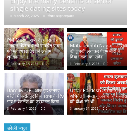
Enjoy the many benefits of senior
single dating sites today
March 22, 2025
गोपाल चन्द्र अग्रवाल
PM Modi : सभी देशवासियों को
भगवान भोलेनाथ को समर्पित पावन-
Mahakumbh Nagar : आस्था
पर्व महाशिवरात्रि की असीम
की डुबकी लगाकर पीएम मोदी ने
शुभकामनाएं।
दिया एकता का संदेश
February 26, 2025
0
February 6, 2025
0
Bareilly-UP : आज गृह जनपद
Uttar Pardesh : प्रयागराज में
बरेली में फरीदपुर विधानसभा के रिछ
अभिनेत्री ममता कुलकर्णी ने संन्यास
गांव में वेटलैंड का उद्घाटन किया.
की दीक्षा ली थी
February 1, 2025
0
January 31, 2025
0
बरेली न्यूज़