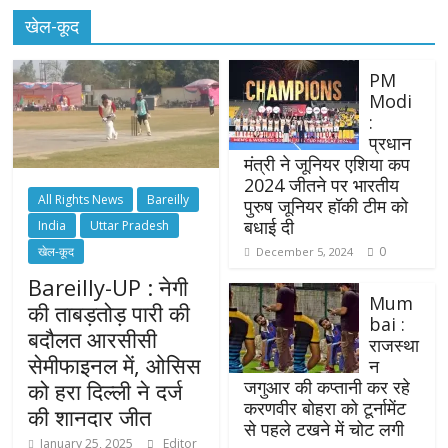
खेल-कूद
PM
Modi
:
प्रधान
मंत्री ने जूनियर एशिया कप
2024 जीतने पर भारतीय
All Rights News
Bareilly
पुरुष जूनियर हॉकी टीम को
बधाई दी
India
Uttar Pradesh
खेल-कूद
0
December 5, 2024
Bareilly-UP : नेगी
Mum
की ताबड़तोड़ पारी की
bai :
बदौलत आरसीसी
राजस्था
सेमीफाइनल में, ओसिस
न
जगुआर की कप्तानी कर रहे
को हरा दिल्ली ने दर्ज
करणवीर बोहरा को टूर्नामेंट
की शानदार जीत
से पहले टखने में चोट लगी
January 25, 2025
Editor