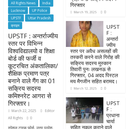
All Rights News
India
गिरफ्तार
Lucknow
UP Police
0
March 19, 2025
UPSTF
Uttar Pradesh
क्राइम
UPST
F :
UPSTF : अन्तर्राज्यीय
अन्तर्रा
स्तर पर विभिन्न
ज्यीय
विश्वविद्यालयो व शिक्षा
स्तर पर अवैध असलहों की
तस्करी करने वाले गिरोह की
बोर्ड की फर्जी व
सक्रिय सदस्य मुस्कान
कूटरचित अंकतालिका/
तिवारी पुनः लखनऊ से
शैक्षिक प्रमाण पत्र
गिरफ्तार, 04 अदद पिस्टल
बनाने वाले गैंग का 01
मय मैगजीन सहित बरामद।
सक्रिय सदस्य
0
March 12, 2025
कमिश्नरेट आगरा से
गिरफ्तार।
UPST
F :
March 22, 2025
Editor
प्रधाना
All Rights
0
चार्या
सहित नकल कराने वाले
स्पेशल टास्क फोर्स, उत्तर प्रदेश,