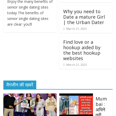
Enjoy the many benefits of
senior single dating sites
Why you need to
today The benefits of
Date a mature Girl
senior single dating sites
| the Urban Dater
are clear: you’ll
March 21, 2025
Find love or a
hookup aided by
the best hookup
websites
March 21, 2025
मैगजीन की खबरें
Mum
bai :
अभिने
त्री