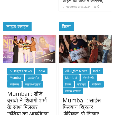
तोड़ने की ताक में कांग्रेस,
0
November 8, 2024
लाइफ-स्टाइल
फिल्म
All Rights News
India
All Rights News
India
Mumbai
एंटरटेनमेंट
Mumbai
एंटरटेनमेंट
मनोरंजन
लाइफ-स्टाइल
फिल्म
बॉलीवुड
मनोरंजन
लाइफ-स्टाइल
Mumbai : डीजे
ब्रावो ने शिवांगी शर्मा
Mumbai : साइंस-
के साथ मिलकर
फिक्शन थ्रिलर
“इंडिया का आईपीएल”
‘डेसिबल’ से सिल्वर